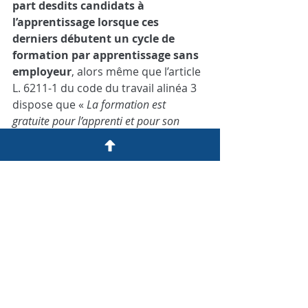
part desdits candidats à 
l’apprentissage lorsque ces 
derniers débutent un cycle de 
formation par apprentissage sans 
employeur
, alors même que l’article 
L. 6211-1 du code du travail alinéa 3 
dispose que «
La formation est 
gratuite pour l’apprenti et pour son 
représentant légal
», ce qui aurait dû 
logiquement conduire le législateur 
à prévoir que la formation est 
également gratuite pour le candidat 
à l’apprentissage qui débute un cycle 
de formation par apprentissage sans 
employeur en application de l’article 
L. 6222-12-1 du code du travail.
En laissant la porte ouverte à la 
sollicitation de frais administratifs ou 