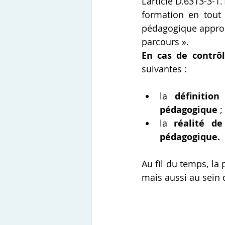
L’article D.6313-3-1
formation en tout
pédagogique approp
parcours ».
En cas de contrô
suivantes :
la 
définition
pédagogique
 ;
la 
réalité de
pédagogique.
Au fil du temps, la
mais aussi au sein