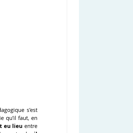
Désormais, l’organisme de formation doit prouver que l’assistance pédagogique s’est 
ie qu’il faut, en 
t eu lieu
 entre 