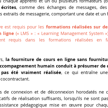
u chaque apprenti et un ou plusieurs formateurs (b
écrites
, comme des échanges de messages, des 
des extraits de messagerie, comportant une date et un 
e est requis pour les 
formations réalisées sur de
n ligne
 (« LMS » : « Learning Management System »), 
ent requis dans les formations réalisées en fa
s, 
la fourniture de cours en ligne sans fournitu
accompagnement humain conduit à présumer de ce
 pas été vraiment réalisée
, ce qui entraîne une
cocontractant.
vés de connexion et de déconnexion horodatés ne co
icatifs de réalisation suffisants, lorsqu’ils ne sont 
assistance pédagogique mise en œuvre pour chaque