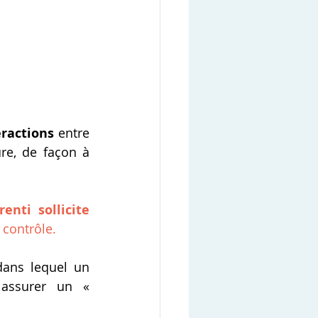
ractions
 entre 
re, de façon à 
nti sollicite 
 contrôle.
dans lequel un 
r assurer un «