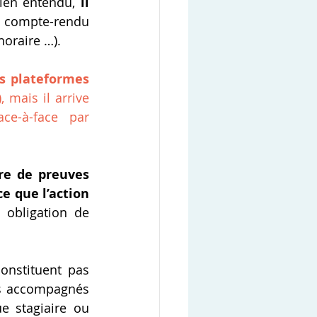
ien entendu, 
il 
compte-rendu 
horaire …).
s plateformes 
mais il arrive 
ce-à-face par 
re de preuves 
 que l’action 
 obligation de 
nstituent pas 
pas accompagnés 
 stagiaire ou 