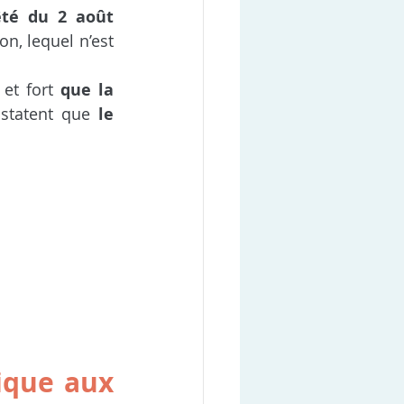
té du 2 août 
, lequel n’est 
et fort 
que la 
statent que 
le 
ique aux 