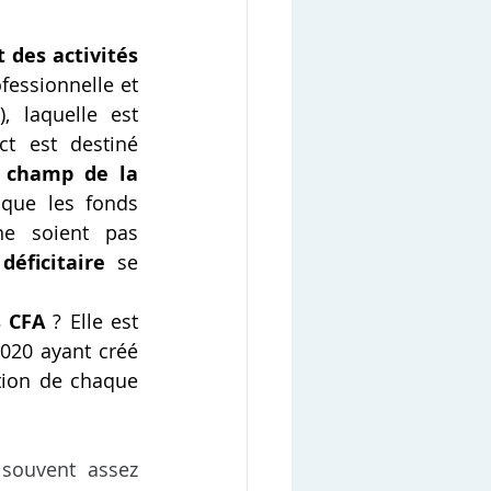
 des activités 
essionnelle et 
 laquelle est 
t est destiné 
u champ de la 
 que les fonds 
e soient pas 
déficitaire
 se 
s CFA
 ? Elle est 
020 ayant créé 
tion de chaque 
souvent assez 