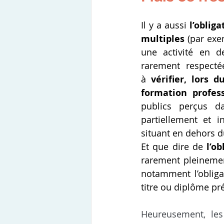
Il y a aussi 
l’oblig
multiples 
(par exe
une activité en d
rarement respectée
à 
vérifier, lors 
formation profess
publics perçus d
partiellement et i
situant en dehors d
Et que dire de 
l’o
rarement pleinement
notamment l’obligat
titre ou diplôme pr
Heureusement, les