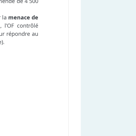
amende de 4 500 
 la 
menace de 
 l’OF contrôlé 
ur répondre au 
).