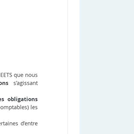
EETS que nous 
ons
 s’agissant 
 obligations 
comptables) les 
taines d’entre 