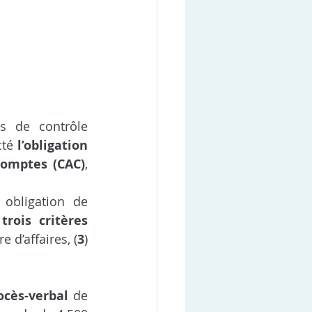
s de contrôle 
té 
l’obligation 
comptes (CAC)
, 
obligation de 
rois critères 
e d’affaires, (
3
) 
ocès-verbal 
de 