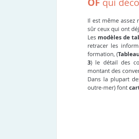
OF
 qui déco
Il est même assez r
sûr ceux qui ont dé
Les 
modèles de ta
retracer les inform
formation, (
Tableau
3
) le détail des c
montant des conven
Dans la plupart de
outre-mer) font 
car