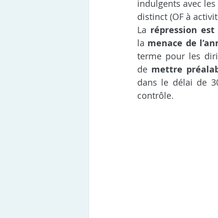
indulgents avec les
distinct (OF à activ
La 
répression est
la 
menace de l’ann
terme pour les dir
de 
mettre préal
dans le délai de 3
contrôle.